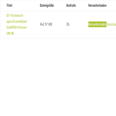
Titel
Dateigröße
Aufrufe
Herunterladen
01-Technisch-
specificatieblad-
142.17 KB
35
Herunterladen
Vorsch
ELAPRO-Primer-
UN-NL