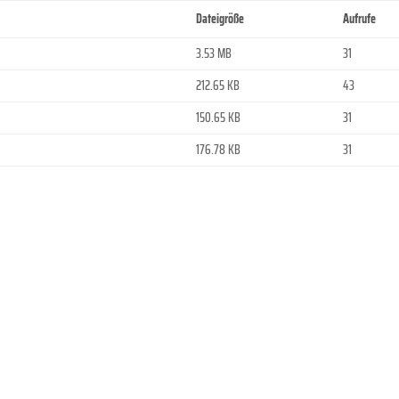
Dateigröße
Aufrufe
3.53 MB
31
212.65 KB
43
150.65 KB
31
176.78 KB
31