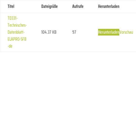
Titel
Dateigröße
Aufrufe
Herunterladen
TD331-
Technisches-
Datenblatt-
104.37 KB
97
Herunterladen
Vorschau
ELAPRO-SFB
-de